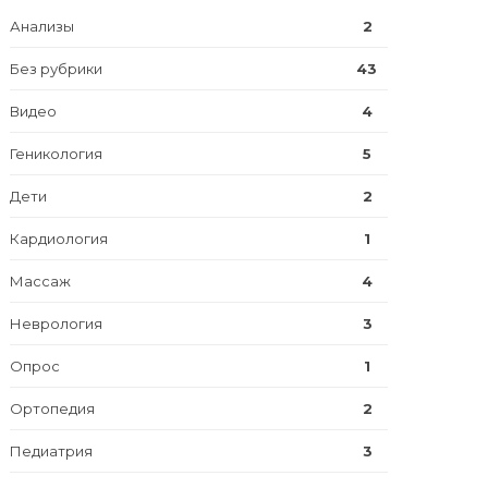
Анализы
2
Без рубрики
43
Видео
4
Геникология
5
Дети
2
Кардиология
1
Массаж
4
Неврология
3
Опрос
1
Ортопедия
2
Педиатрия
3