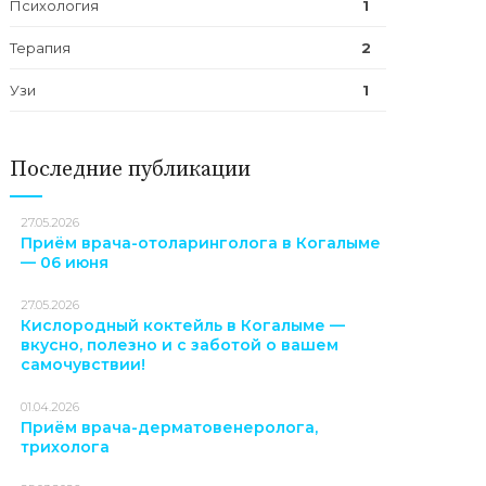
Психология
1
Терапия
2
Узи
1
Последние публикации
27.05.2026
Приём врача-отоларинголога в Когалыме
— 06 июня
27.05.2026
Кислородный коктейль в Когалыме —
вкусно, полезно и с заботой о вашем
самочувствии!
01.04.2026
Приём врача-дерматовенеролога,
трихолога