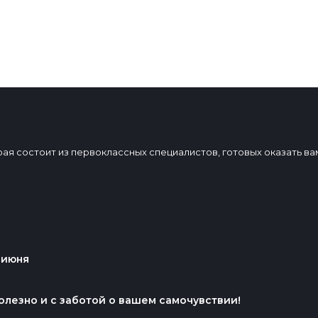
 давления, восстановление спортсменов после
тройств, детоксикации, уменьшения жировых отложений, в
собствует нормализации веса и т.п.
торая состоит из первоклассных специалистов, готовых оказать 
 июня
олезно и с заботой о вашем самочувствии!