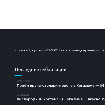
мышечной боли, уменьшения отеков, нормализации
физической нагрузки, нормализация кишечных расс
сочетании с правильно подобранным питанием, спо
Читать далее
Клиника Здоровья «VITALKO» - это команда врачей, ко
Последние публикации
27.05.2026
Приём врача-отоларинголога в Когалыме — 06
27.05.2026
Кислородный коктейль в Когалыме — вкусно, п