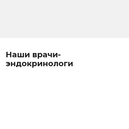
мочеиспускание, изменение аппетита, нерегулярное
сердцебиение, нарушения менструального цикла или
бесплодие у женщин.
Наши врачи-
эндокринологи
Врач-эндокринолог
Закирова
Розалия
Рустамовна