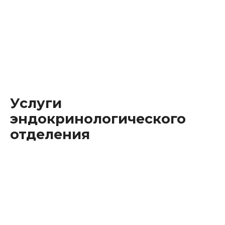
Врач-эндокринолог
Котова
Юлия
Владимировна
Услуги
эндокринологического
отделения
Прием (осмотр) врача-эндокринолога первичный
2100.00 руб.