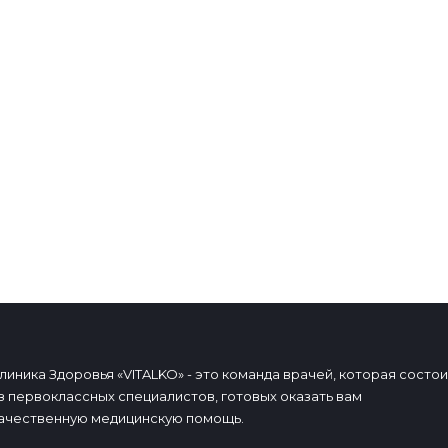
ЗАПИСАТЬСЯ
Прием (осмотр, консультация) врача-педиатра
повторный
1 000 р.
ЗАПИСАТЬСЯ
линика Здоровья «VITALKO» - это команда врачей, которая состои
з первоклассных специалистов, готовых оказать вам
ачественную медицинскую помощь.