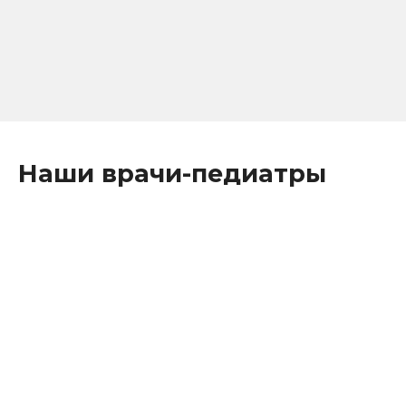
Выдаем справки по форме 070у/ф и 079у/ф для:
для получения сан кур лечения;
санаторно-курортная карта.
Наши врачи-педиатры
Врач-педиатр
Жук
Ольга
Николаевна