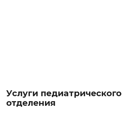
Врач-педиатр
Мурсалимова (Голушко)
Ирина
Юрьевна
Врач-педиатр
Михаэлла
Голбан
Услуги педиатрического
отделения
Прием (осмотр, консультация) врача-педиатра
первичный
от 1 700 до 2 100р.