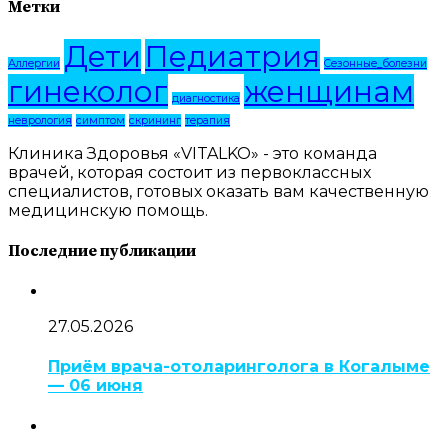
Метки
Дети
Педиатрия
Аллергии
Сезонные_болезни
гинеколог
женщинам
диагностика
неврология
симптом
скрининг
терапия
Клиника Здоровья «VITALKO» - это команда
врачей, которая состоит из первоклассных
специалистов, готовых оказать вам качественную
медицинскую помощь.
Последние публикации
27.05.2026
Приём врача-отоларинголога в Когалыме
— 06 июня