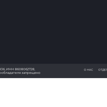
36, ИНН 8608062728,
О НАС
ОТДЕ
вообладателя запрещено