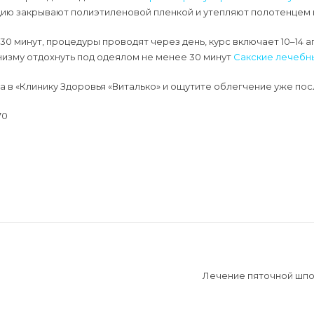
кацию закрывают полиэтиленовой пленкой и утепляют полотенцем
0 минут, процедуры проводят через день, курс включает 10–14 а
изму отдохнуть под одеялом не менее 30 минут
Сакские лечебн
а в «Клинику Здоровья «Виталько» и ощутите облегчение уже по
70
Лечение пяточной шпо