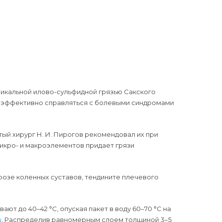
никальной илово-сульфидной грязью Сакского
я эффективно справляться с болевыми синдромами
итый хирург Н. И. Пирогов рекомендовал их при
микро- и макроэлементов придает грязи
розе коленных суставов, тендините плечевого
т до 40–42 °C, опуская пакет в воду 60–70 °C на
u
. Распределив равномерным слоем толщиной 3–5