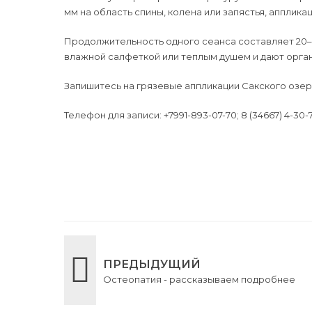
мм на область спины, колена или запястья, аппли
Продолжительность одного сеанса составляет 20–3
влажной салфеткой или теплым душем и дают орган
Запишитесь на грязевые аппликации Сакского озер
Телефон для записи: +7991-893-07-70; 8 (34667) 4-30-
ПРЕДЫДУЩИЙ
Остеопатия - рассказываем подробнее