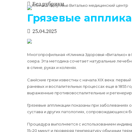
Без рубрики
Грязевые апплика
25.04.2025
Многопрофильная «Клиника Здоровья «Виталько» в 
озера. Эта методика сочетает натуральные лечеб
в спине, руках и коленях.
Саки́ские грязи известны с начала XIX века: первы
раневых и воспалительных процессах еще в 1855 г
выраженные противовоспалительные и регенери
Грязевые аппликации показаны при заболеваниях о
сустава и других патологиях, сопровождающихся
Процедура выполняется с использованием индивиду
15–20 минут и проверяя температуру обычным те