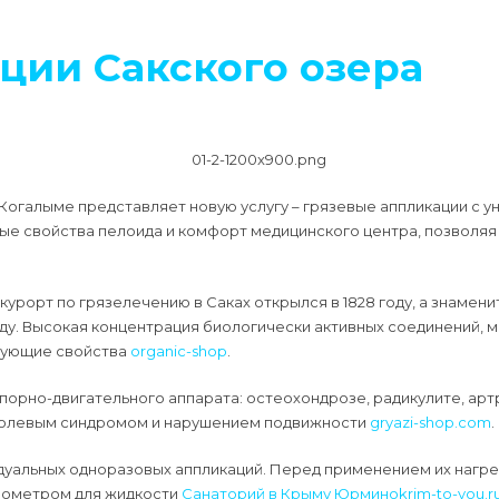
ции Сакского озера
Когалыме представляет новую услугу – грязевые аппликации с у
ные свойства пелоида и комфорт медицинского центра, позволя
й курорт по грязелечению в Саках открылся в 1828 году, а знамен
оду. Высокая концентрация биологически активных соединений, 
рующие свойства
organic-shop
.
порно-двигательного аппарата: остеохондрозе, радикулите, арт
 болевым синдромом и нарушением подвижности
gryazi-shop.com
.
альных одноразовых аппликаций. Перед применением их нагреваю
рмометром для жидкости
Санаторий в Крыму Юрмино
krim-to-you.r