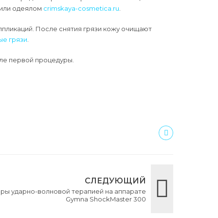
 или одеялом
crimskaya-cosmetica.ru
.
ппликаций. После снятия грязи кожу очищают
ые грязи
.
сле первой процедуры.
СЛЕДУЮЩИЙ
ры ударно-волновой терапией на аппарате
Gymna ShockMaster 300