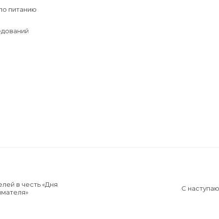
по питанию
едований
лей в честь «Дня
С наступа
имателя»