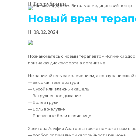
Без рубрики
Новый врач терапе
08.02.2024
Познакомьтесь с новым терапевтом «Клиники Здоро
признаках дискомфорта в организме.
Не занимайтесь самолечением, а сразу записывайт
— высокая температура
— Сухой или влажный кашель
— Затрудненное дыхание
— Боль в груди
— Боль в желудке
— Внезапные боли в пояснице
Халитова Альфия Азатовна также поможет вам в во
— подбор оптимальной калорийности рациона