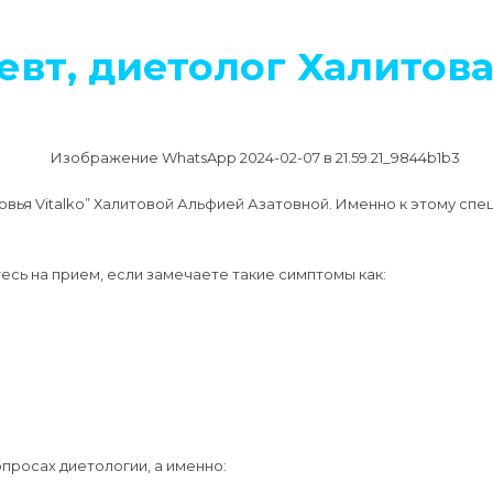
вт, диетолог Халитова 
вья Vitalko” Халитовой Альфией Азатовной. Именно к этому спе
есь на прием, если замечаете такие симптомы как:
просах диетологии, а именно: