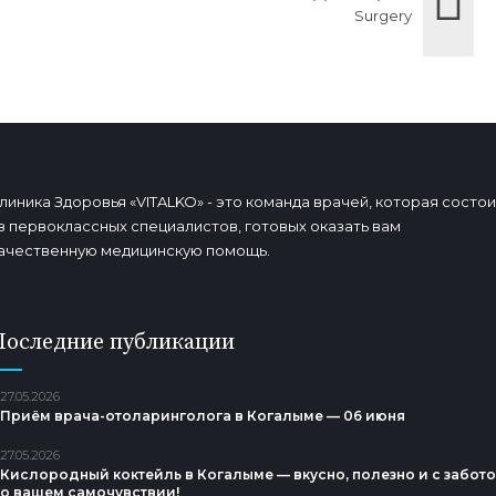
Surgery
линика Здоровья «VITALKO» - это команда врачей, которая состои
з первоклассных специалистов, готовых оказать вам
ачественную медицинскую помощь.
Последние публикации
27.05.2026
Приём врача-отоларинголога в Когалыме — 06 июня
27.05.2026
Кислородный коктейль в Когалыме — вкусно, полезно и с забот
о вашем самочувствии!