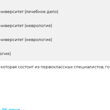
иверситет (лечебное дело)
иверситет (неврология)
иверситет (неврология)
огия)
, которая состоит из первоклассных специалистов, 
 06 июня