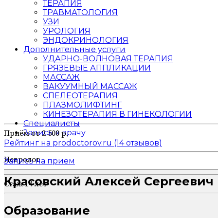
ТЕРАПИЯ
ТРАВМАТОЛОГИЯ
УЗИ
УРОЛОГИЯ
ЭНДОКРИНОЛОГИЯ
Дополнительные услуги
УДАРНО-ВОЛНОВАЯ ТЕРАПИЯ
ГРЯЗЕВЫЕ АППЛИКАЦИИ
МАССАЖ
ВАКУУМНЫЙ МАССАЖ
СПЕЛЕОТЕРАПИЯ
ПЛАЗМОЛИФТИНГ
КИНЕЗОТЕРАПИЯ В ГИНЕКОЛОГИИ
Специалисты
Запись к врачу
Приём от 2 500 р.
Рейтинг на prodoctorov.ru (14 отзывов)
Невролог
Запись на прием
Красовский Алексей Сергеевич
Стаж 14 лет
Образование