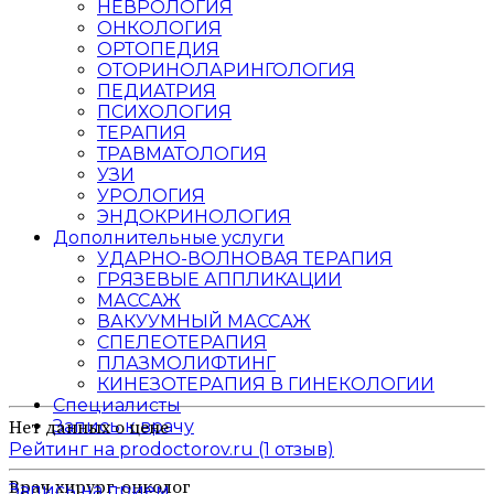
НЕВРОЛОГИЯ
ОНКОЛОГИЯ
ОРТОПЕДИЯ
ОТОРИНОЛАРИНГОЛОГИЯ
ПЕДИАТРИЯ
ПСИХОЛОГИЯ
ТЕРАПИЯ
ТРАВМАТОЛОГИЯ
УЗИ
УРОЛОГИЯ
ЭНДОКРИНОЛОГИЯ
Дополнительные услуги
УДАРНО-ВОЛНОВАЯ ТЕРАПИЯ
ГРЯЗЕВЫЕ АППЛИКАЦИИ
МАССАЖ
ВАКУУМНЫЙ МАССАЖ
СПЕЛЕОТЕРАПИЯ
ПЛАЗМОЛИФТИНГ
КИНЕЗОТЕРАПИЯ В ГИНЕКОЛОГИИ
Специалисты
Запись к врачу
Нет данных о цене
Рейтинг на prodoctorov.ru (1 отзыв)
Врач хирург-онколог
Запись на прием