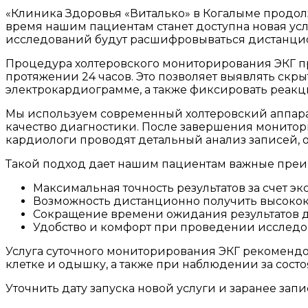
«Клиника Здоровья «Виталько» в Когалыме продо
время нашим пациентам станет доступна новая усл
исследований будут расшифровываться дистанцио
Процедура холтеровского мониторирования ЭКГ пр
протяжении 24 часов. Это позволяет выявлять ск
электрокардиограмме, а также фиксировать реакц
Мы используем современный холтеровский аппарат
качество диагностики. После завершения монитор
кардиологи проводят детальный анализ записей, 
Такой подход дает нашим пациентам важные преи
Максимальная точность результатов за счет эк
Возможность дистанционно получить высоко
Сокращение времени ожидания результатов д
Удобство и комфорт при проведении исследо
Услуга суточного мониторирования ЭКГ рекомендов
клетке и одышку, а также при наблюдении за сос
Уточнить дату запуска новой услуги и заранее запис