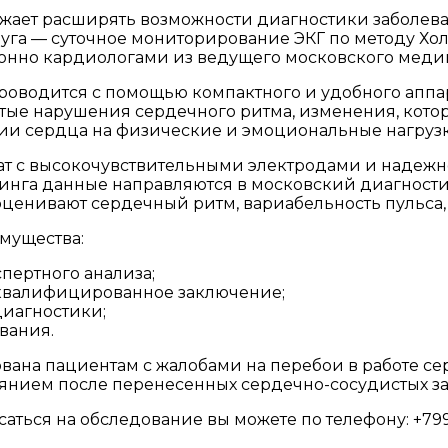
лжает расширять возможности диагностики заболев
уга — суточное мониторирование ЭКГ по методу Хол
нно кардиологами из ведущего московского медиц
оводится с помощью компактного и удобного аппара
рытые нарушения сердечного ритма, изменения, кот
ии сердца на физические и эмоциональные нагрузк
 с высокочувствительными электродами и надежной
инга данные направляются в московский диагности
оценивают сердечный ритм, вариабельность пульса
мущества:
спертного анализа;
квалифицированное заключение;
иагностики;
вания.
ана пациентам с жалобами на перебои в работе сер
тоянием после перенесенных сердечно-сосудистых з
аться на обследование вы можете по телефону: +7991-