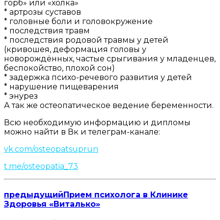
горб» или «холка»
* артрозы суставов
* головные боли и головокружение
* последствия травм
* последствия родовой травмы у детей
(кривошея, деформация головы у
новорождённых, частые срыгивания у младенцев,
беспокойство, плохой сон)
* задержка психо-речевого развития у детей
* нарушение пищеварения
* энурез
А так же остеопатическое ведение беременности.
Всю необходимую информацию и дипломы
можно найти в Вк и телеграм-канале:
vk.com/osteopatsuprun
t.me/osteopatia_73
предыдущий
Прием психолога в Клинике
Здоровья «Виталько»