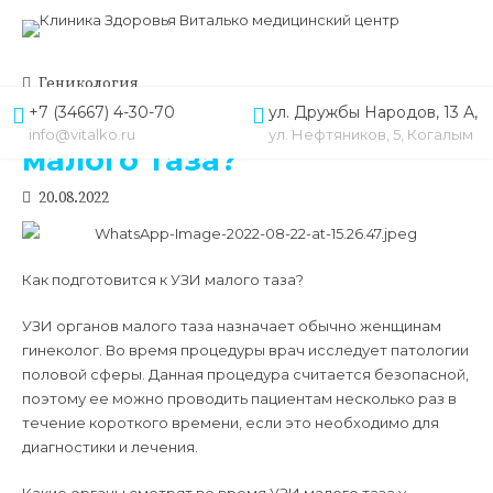
Геникология
+7 (34667) 4-30-70
ул. Дружбы Народов, 13 А,
Как подготовится к УЗИ
info@vitalko.ru
ул. Нефтяников, 5, Когалым
малого таза?
20.08.2022
Как подготовится к УЗИ малого таза?
УЗИ органов малого таза назначает обычно женщинам
гинеколог. Во время процедуры врач исследует патологии
половой сферы. Данная процедура считается безопасной,
поэтому ее можно проводить пациентам несколько раз в
течение короткого времени, если это необходимо для
диагностики и лечения.