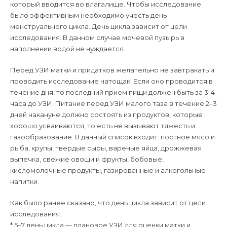
который вводится во влагалище. Чтобы исследование
было эффективным необходимо учесть день
менструального цикла. День цикла зависит от цели
исследования. В данном случае мочевой пузырь в
наполнении водой не нуждается.
Перед УЗИ матки и придатков желательно не завтракать и
проводить исследование натощак. Если оно проводится в
течение дня, то последний прием пищи должен быть за 3-4
часа до УЗИ. Питание перед УЗИ малого таза в течение 2–3
дней накануне должно состоять из продуктов, которые
хорошо усваиваются, то есть не вызывают тяжесть и
газообразование. В данный список входит: постное мясо и
рыба, крупы, твердые сыры, вареные яйца, дрожжевая
выпечка, свежие овощи и фрукты, бобовые,
кисломолочные продукты, газированные и алкогольные
напитки.
Как было ранее сказано, что день цикла зависит от цели
исследования:
* 5–7 день цикла — плановое УЗИ для оценки матки и