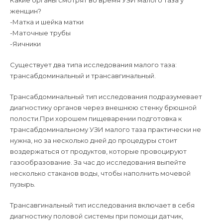
Какие органы смотрят во время УЗИ малого таза у
женщин?
-Матка и шейка матки
-Маточные трубы
-Яичники
Существует два типа исследования малого таза:
трансабдоминальный и трансавгинальный.
Трансабдоминальный тип исследования подразумевает
диагностику органов через внешнюю стенку брюшной
полости.При хорошем пищеварении подготовка к
трансабдоминальному УЗИ малого таза практически не
нужна, но за несколько дней до процедуры стоит
воздержаться от продуктов, которые провоцируют
газообразование. За час до исследования выпейте
несколько стаканов воды, чтобы наполнить мочевой
пузырь.
Трансавгинальный тип исследования включает в себя
диагностику половой системы при помощи датчик,