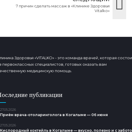
7 причин сделать массаж в «Клинике Здоровья
Vitalko»
линика Здоровья «VITALKO» - это команда врачей, которая состои
з первоклассных специалистов, готовых оказать вам
ачественную медицинскую помощь.
Последние публикации
27.05.2026
Приём врача-отоларинголога в Когалыме — 06 июня
27.05.2026
Кислородный коктейль в Когалыме — вкусно, полезно и с забот