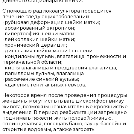
дневного стационара клиники.
С помощью радиокоагулятора проводится
лечение следующих заболеваний:
• рубцовая деформация шейки матки;
• эрозированный эктропион;
• гипертрофия шейки матки;
• лейкоплакия шейки матки;
• хронический цервицит;
• дисплазия шейки матки I степени
• кондиломы вульвы, влагалища, промежности и
перианальной области;
• кисты влагалища и преддверия влагалища;
• папилломы вульвы, влагалища;
• рассечение синехий вульвы;
• удаление генитальных невусов;
Некоторое время после проведения процедуры
женщины могут испытывать дискомфорт внизу
живота, возможны незначительные кровянистые
выделения. В период реабилитации запрещено
поднимать тяжести, жить половой жизнью,
спринцеваться, посещать баню, сауну, бассейн и
открытые водоемы, а также загорать.