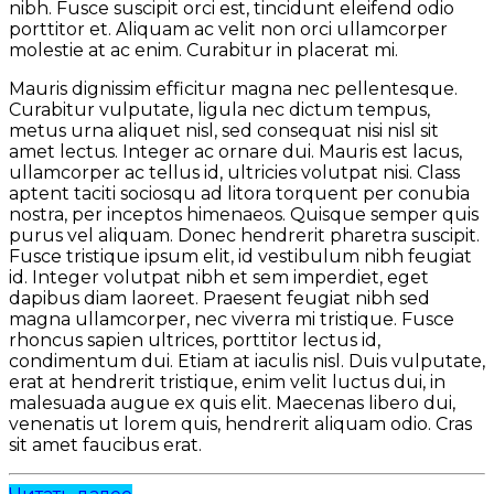
nibh. Fusce suscipit orci est, tincidunt eleifend odio
porttitor et. Aliquam ac velit non orci ullamcorper
molestie at ac enim. Curabitur in placerat mi.
Mauris dignissim efficitur magna nec pellentesque.
Curabitur vulputate, ligula nec dictum tempus,
metus urna aliquet nisl, sed consequat nisi nisl sit
amet lectus. Integer ac ornare dui. Mauris est lacus,
ullamcorper ac tellus id, ultricies volutpat nisi. Class
aptent taciti sociosqu ad litora torquent per conubia
nostra, per inceptos himenaeos. Quisque semper quis
purus vel aliquam. Donec hendrerit pharetra suscipit.
Fusce tristique ipsum elit, id vestibulum nibh feugiat
id. Integer volutpat nibh et sem imperdiet, eget
dapibus diam laoreet. Praesent feugiat nibh sed
magna ullamcorper, nec viverra mi tristique. Fusce
rhoncus sapien ultrices, porttitor lectus id,
condimentum dui. Etiam at iaculis nisl. Duis vulputate,
erat at hendrerit tristique, enim velit luctus dui, in
malesuada augue ex quis elit. Maecenas libero dui,
venenatis ut lorem quis, hendrerit aliquam odio. Cras
sit amet faucibus erat.