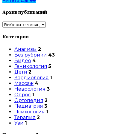
Читать далее
Архив публикаций
Архив
публикаций
Категории
Анализы
2
Без рубрики
43
Видео
4
Геникология
5
Дети
2
Кардиология
1
Массаж
4
Неврология
3
Опрос
1
Ортопедия
2
Педиатрия
3
Психология
1
Терапия
2
Узи
1